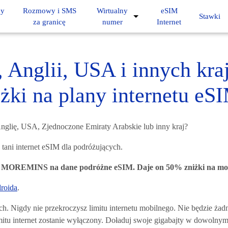
ny
Rozmowy i SMS
Wirtualny
eSIM
Stawki
za granicę
numer
Internet
, Anglii, USA i innych kra
żki na plany internetu e
nglię, USA, Zjednoczone Emiraty Arabskie lub inny kraj?
tani internet eSIM dla podróżujących.
o MOREMINS na dane podróżne eSIM. Daje on 50% zniżki na mob
roida
.
nych. Nigdy nie przekroczysz limitu internetu mobilnego. Nie będzie 
imitu internet zostanie wyłączony. Doładuj swoje gigabajty w dowoln