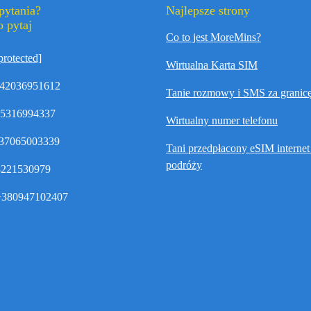
pytania?
Najlepsze strony
 pytaj
Co to jest MoreMins?
protected]
Wirtualna Karta SIM
42036951612
Tanie rozmowy i SMS za granic
35316994337
Wirtualny numer telefonu
37065003339
Tani przedpłacony eSIM interne
podróży
8221530979
380947102407