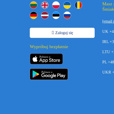
Masz 
Śmiało
[email 
UK +4
Zaloguj się
IRL +
Wypróbuj bezpłatnie
LTU +
Pobierz z
PL +4
UKR +
Pobierz z