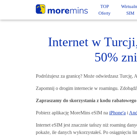
TOP
Wirtual
Oferty
SIM
Internet w Turcji
50% zni
Podróżujesz za granicę? Może odwiedzasz Turcję, A
Zapomnij o drogim internecie w roamingu. Zdobądź 
Zapraszamy do skorzystania z kodu rabatoweg
Pobierz aplikację MoreMins eSIM na
iPhone'a
i
And
Internet eSIM jest znacznie tańszy niż roaming da
pokaże, ile danych wykorzystałeś. Po osiągnięciu l