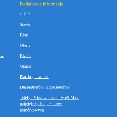
Dodatkowe informacje
C.Z.P.
Stawki
ę
Blog
Oferty
t w
Biznes
Opinie
Płać kryptowalutą
Dla partnerów i ambasadorów
Telefy - Niezawodne karty eSIM od
największych operatorów
komórkowych