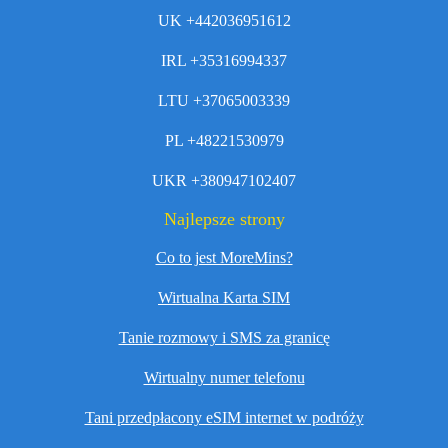
UK +442036951612
IRL +35316994337
LTU +37065003339
PL +48221530979
UKR +380947102407
Najlepsze strony
Co to jest MoreMins?
Wirtualna Karta SIM
Tanie rozmowy i SMS za granicę
Wirtualny numer telefonu
Tani przedpłacony eSIM internet w podróży