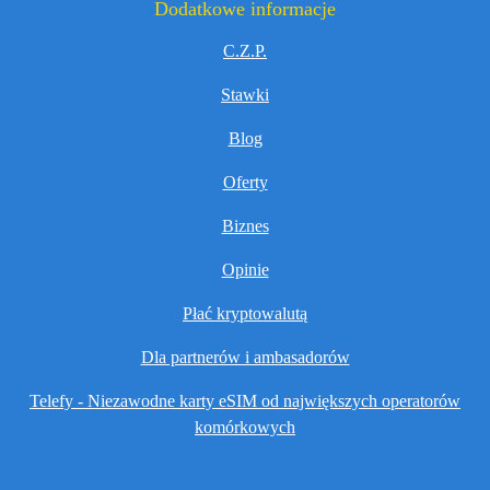
Dodatkowe informacje
C.Z.P.
Stawki
Blog
Oferty
Biznes
Opinie
Płać kryptowalutą
Dla partnerów i ambasadorów
Telefy - Niezawodne karty eSIM od największych operatorów
komórkowych