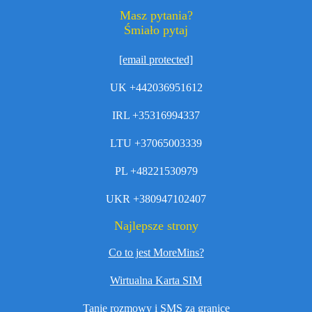
Masz pytania?
Śmiało pytaj
[email protected]
UK +442036951612
IRL +35316994337
LTU +37065003339
PL +48221530979
UKR +380947102407
Najlepsze strony
Co to jest MoreMins?
Wirtualna Karta SIM
Tanie rozmowy i SMS za granicę