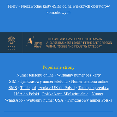
Telefy - Niezawodne karty eSIM od największych operatorów
komórkowych
Popularne strony
Numer telefonu online
·
Wirtualny numer bez karty
SIM
·
Tymczasowy numer telefonu
·
Numer telefonu online
SMS
·
Tanie połączenia z UK do Polski
·
Tanie połączenia z
USA do Polski
·
Polska karta SIM wirtualnie
·
Numer
WhatsApp
·
Wirtualny numer USA
·
Tymczasowy numer Polska