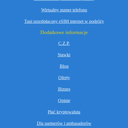
Wirtualny numer telefonu
Tani przedpłacony eSIM internet w podróży
Dodatkowe informacje
C.Z.P.
Stawki
Blog
Oferty
Biznes
Opinie
Płać kryptowalutą
Dla partnerów i ambasadorów