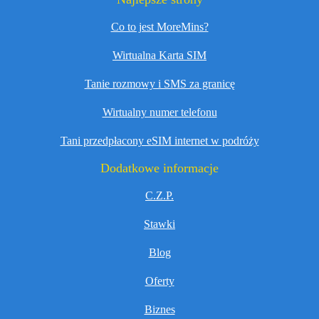
Co to jest MoreMins?
Wirtualna Karta SIM
Tanie rozmowy i SMS za granicę
Wirtualny numer telefonu
Tani przedpłacony eSIM internet w podróży
Dodatkowe informacje
C.Z.P.
Stawki
Blog
Oferty
Biznes