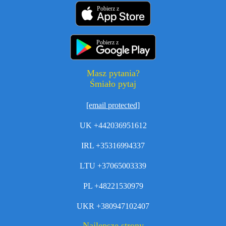
Pobierz z
Pobierz z
Masz pytania?
Śmiało pytaj
[email protected]
UK +442036951612
IRL +35316994337
LTU +37065003339
PL +48221530979
UKR +380947102407
Najlepsze strony