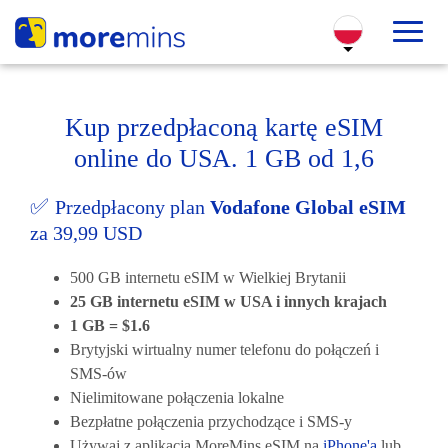
Kup przedpłaconą kartę eSIM
online do USA. 1 GB od 1,6
✅
Przedpłacony plan
Vodafone Global eSIM
za 39,99 USD
500 GB internetu eSIM w Wielkiej Brytanii
25 GB internetu eSIM w USA i innych krajach
1 GB = $1.6
Brytyjski wirtualny numer telefonu do połączeń i
SMS-ów
Nielimitowane połączenia lokalne
Bezpłatne połączenia przychodzące i SMS-y
Używaj z aplikacją MoreMins eSIM na
iPhone'a
lub