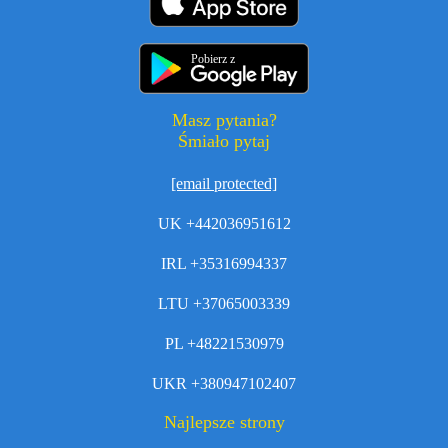
Pobierz z
Masz pytania?
Śmiało pytaj
[email protected]
UK +442036951612
IRL +35316994337
LTU +37065003339
PL +48221530979
UKR +380947102407
Najlepsze strony