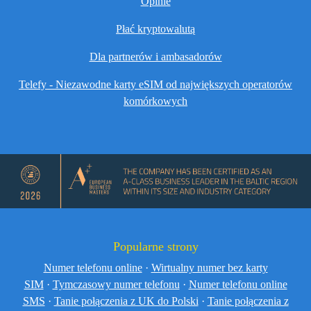
Opinie
Płać kryptowalutą
Dla partnerów i ambasadorów
Telefy - Niezawodne karty eSIM od największych operatorów
komórkowych
Popularne strony
Numer telefonu online
·
Wirtualny numer bez karty
SIM
·
Tymczasowy numer telefonu
·
Numer telefonu online
SMS
·
Tanie połączenia z UK do Polski
·
Tanie połączenia z