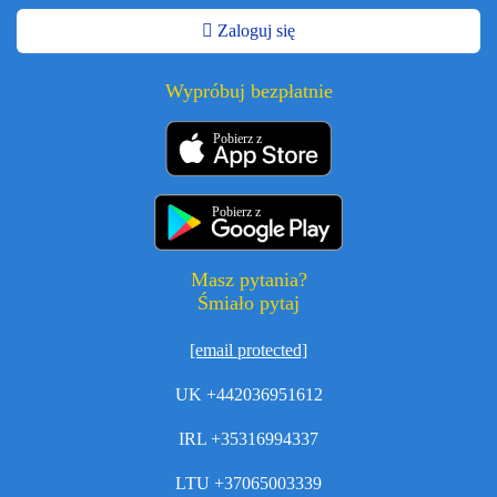
Zaloguj się
Wypróbuj bezpłatnie
Pobierz z
Pobierz z
Masz pytania?
Śmiało pytaj
[email protected]
UK +442036951612
IRL +35316994337
LTU +37065003339