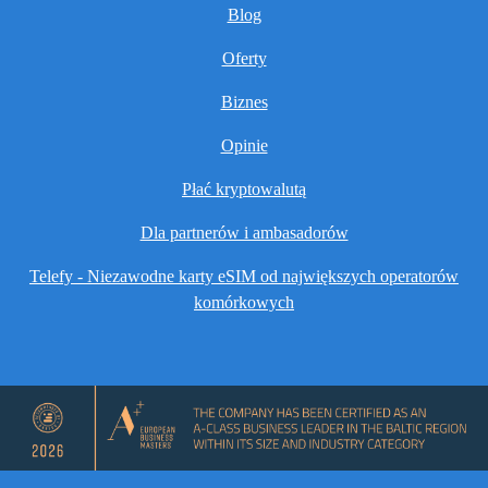
Blog
Oferty
Biznes
Opinie
Płać kryptowalutą
Dla partnerów i ambasadorów
Telefy - Niezawodne karty eSIM od największych operatorów
komórkowych