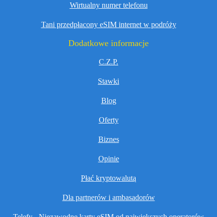
Wirtualny numer telefonu
Tani przedpłacony eSIM internet w podróży
Dodatkowe informacje
C.Z.P.
Stawki
Blog
Oferty
Biznes
Opinie
Płać kryptowalutą
Dla partnerów i ambasadorów
Telefy - Niezawodne karty eSIM od największych operatorów