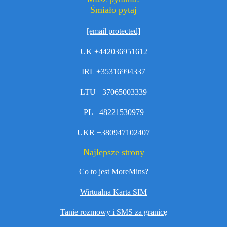
Śmiało pytaj
[email protected]
UK +442036951612
IRL +35316994337
LTU +37065003339
PL +48221530979
UKR +380947102407
Najlepsze strony
Co to jest MoreMins?
Wirtualna Karta SIM
Tanie rozmowy i SMS za granicę