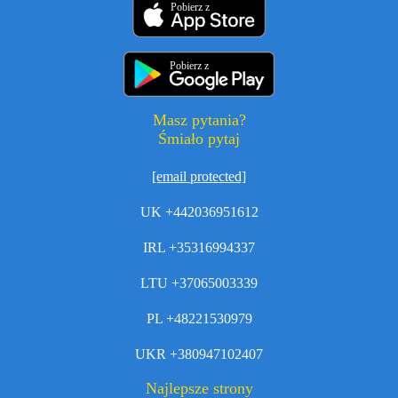
Pobierz z
Pobierz z
Masz pytania?
Śmiało pytaj
[email protected]
UK +442036951612
IRL +35316994337
LTU +37065003339
PL +48221530979
UKR +380947102407
Najlepsze strony