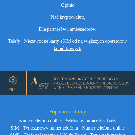
Opinie
Płać kryptowalutą
Dla partnerów i ambasadorów
Telefy - Niezawodne karty eSIM od największych operatorów
komórkowych
Popularne strony
Numer telefonu online
·
Wirtualny numer bez karty
SIM
·
Tymczasowy numer telefonu
·
Numer telefonu online