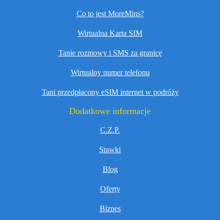
Co to jest MoreMins?
Wirtualna Karta SIM
Tanie rozmowy i SMS za granicę
Wirtualny numer telefonu
Tani przedpłacony eSIM internet w podróży
Dodatkowe informacje
C.Z.P.
Stawki
Blog
Oferty
Biznes