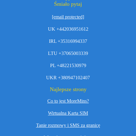
Śmiało pytaj
[email protected]
UK +442036951612
IRL +35316994337
LTU +37065003339
PL +48221530979
UKR +380947102407
Najlepsze strony
Co to jest MoreMins?
Wirtualna Karta SIM
Tanie rozmowy i SMS za granicę