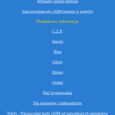
Wirtualny numer telefonu
Tani przedpłacony eSIM internet w podróży
Dodatkowe informacje
C.Z.P.
Stawki
Blog
Oferty
Biznes
Opinie
Płać kryptowalutą
Dla partnerów i ambasadorów
Telefy - Niezawodne karty eSIM od największych operatorów