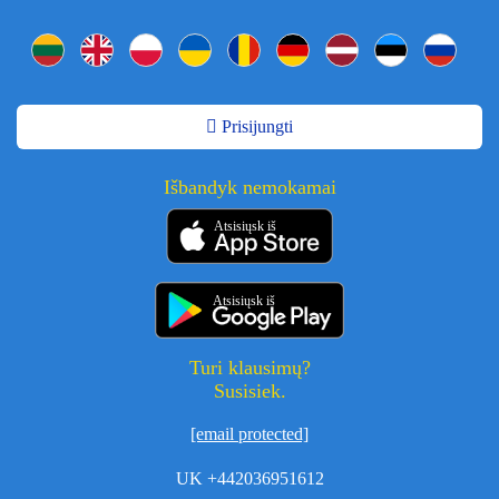
Prisijungti
Išbandyk nemokamai
Atsisiųsk iš
Atsisiųsk iš
Turi klausimų?
Susisiek.
[email protected]
UK +442036951612