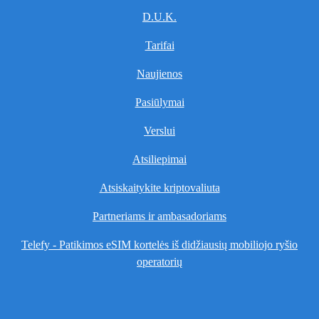
D.U.K.
Tarifai
Naujienos
Pasiūlymai
Verslui
Atsiliepimai
Atsiskaitykite kriptovaliuta
Partneriams ir ambasadoriams
Telefy - Patikimos eSIM kortelės iš didžiausių mobiliojo ryšio
operatorių