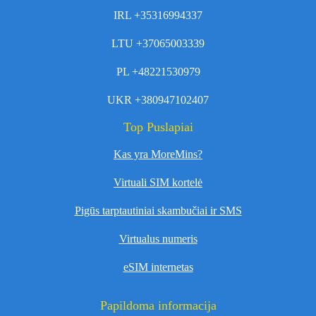
IRL +35316994337
LTU +37065003339
PL +48221530979
UKR +380947102407
Top Puslapiai
Kas yra MoreMins?
Virtuali SIM kortelė
Pigūs tarptautiniai skambučiai ir SMS
Virtualus numeris
eSIM internetas
Papildoma informacija