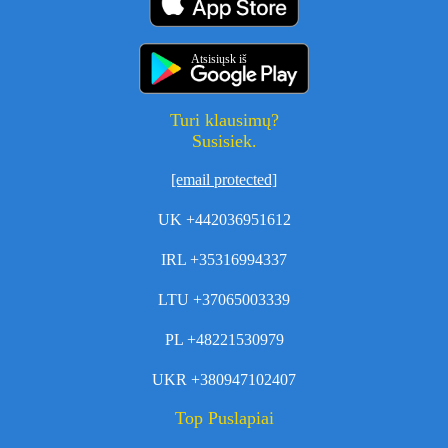
Atsisiųsk iš
Turi klausimų?
Susisiek.
[email protected]
UK +442036951612
IRL +35316994337
LTU +37065003339
PL +48221530979
UKR +380947102407
Top Puslapiai