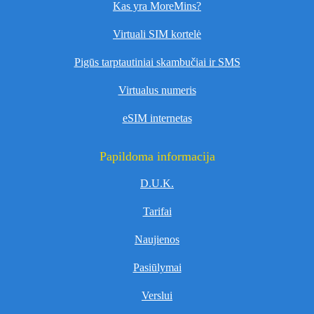
Kas yra MoreMins?
Virtuali SIM kortelė
Pigūs tarptautiniai skambučiai ir SMS
Virtualus numeris
eSIM internetas
Papildoma informacija
D.U.K.
Tarifai
Naujienos
Pasiūlymai
Verslui