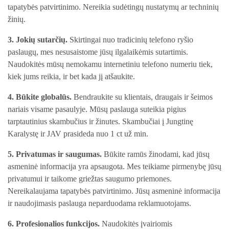
tapatybės patvirtinimo. Nereikia sudėtingų nustatymų ar techninių
žinių.
3. Jokių sutarčių.
Skirtingai nuo tradicinių telefono ryšio
paslaugų, mes nesusaistome jūsų ilgalaikėmis sutartimis.
Naudokitės mūsų nemokamu internetiniu telefono numeriu tiek,
kiek jums reikia, ir bet kada jį atšaukite.
4. Būkite globalūs.
Bendraukite su klientais, draugais ir šeimos
nariais visame pasaulyje. Mūsų paslauga suteikia pigius
tarptautinius skambučius ir žinutes. Skambučiai į Jungtinę
Karalystę ir JAV prasideda nuo 1 ct už min.
5. Privatumas ir saugumas.
Būkite ramūs žinodami, kad jūsų
asmeninė informacija yra apsaugota. Mes teikiame pirmenybę jūsų
privatumui ir taikome griežtas saugumo priemones.
Nereikalaujama tapatybės patvirtinimo. Jūsų asmeninė informacija
ir naudojimasis paslauga neparduodama reklamuotojams.
6. Profesionalios funkcijos.
Naudokitės įvairiomis