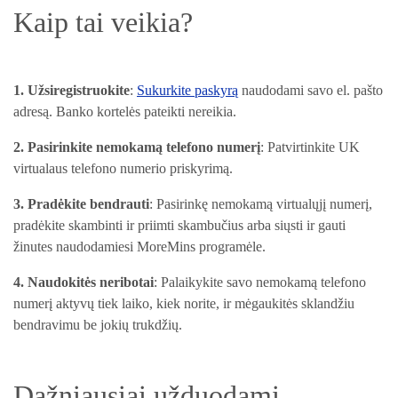
Kaip tai veikia?
1. Užsiregistruokite
:
Sukurkite paskyrą
naudodami savo el. pašto
adresą. Banko kortelės pateikti nereikia.
2. Pasirinkite nemokamą telefono numerį
: Patvirtinkite UK
virtualaus telefono numerio priskyrimą.
3. Pradėkite bendrauti
: Pasirinkę nemokamą virtualųjį numerį,
pradėkite skambinti ir priimti skambučius arba siųsti ir gauti
žinutes naudodamiesi MoreMins programėle.
4. Naudokitės neribotai
: Palaikykite savo nemokamą telefono
numerį aktyvų tiek laiko, kiek norite, ir mėgaukitės sklandžiu
bendravimu be jokių trukdžių.
Dažniausiai užduodami