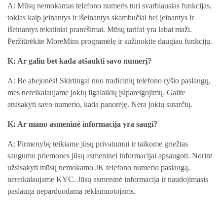
A: Mūsų nemokamas telefono numeris turi svarbiausias funkcijas,
tokias kaip įeinantys ir išeinantys skambučiai bei įeinantys ir
išeinantys tekstiniai pranešimai. Mūsų tarifai yra labai maži.
Peržiūrėkite MoreMins programėlę ir sužinokite daugiau funkcijų.
K: Ar galiu bet kada atšaukti savo numerį?
A: Be abejonės! Skirtingai nuo tradicinių telefono ryšio paslaugų,
mes nereikalaujame jokių ilgalaikių įsipareigojimų. Galite
atsisakyti savo numerio, kada panorėję. Nėra jokių sutarčių.
K: Ar mano asmeninė informacija yra saugi?
A: Pirmenybę teikiame jūsų privatumui ir taikome griežtas
saugumo priemones jūsų asmeninei informacijai apsaugoti. Norint
užsisakyti mūsų nemokamo JK telefono numerio paslaugą,
nereikalaujame KYC. Jūsų asmeninė informacija ir naudojimasis
paslauga neparduodama reklamuotojams.