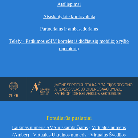
Atsiliepimai
Atsiskaitykite kriptovaliuta
Partneriams ir ambasadoriams
Telefy - Patikimos eSIM kortelės iš didžiausių mobiliojo ryšio
operatorių
Populiarūs puslapiai
Laikinas numeris SMS ir skambučiams
·
Virtualus numeris
(Amber)
·
Virtualus Ukrainos numeris
·
Virtualus Švedijos