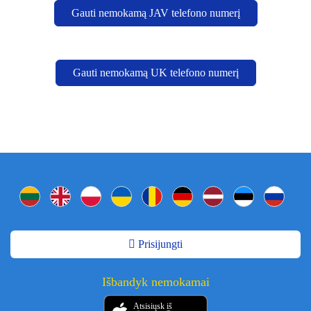
Gauti nemokamą JAV telefono numerį
Gauti nemokamą UK telefono numerį
Prisijungti
Išbandyk nemokamai
Atsisiųsk iš