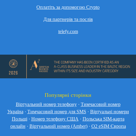
Оплатіть за допомогою Crypto
Для партнерів та послів
telefy.com
Популярні сторінки
Віртуальний номер телефону
·
Тимчасовий номер
Україна
·
Тимчасовий номер для SMS
·
Віртуальні номери
Польщі
·
Номер телефону США
·
Польська SIM-карта
онлайн
·
Віртуальний номер (Amber)
·
O2 eSIM Європа