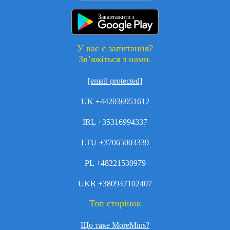
Завантажити з
У вас є запитання?
Зв’яжіться з нами.
[email protected]
UK +442036951612
IRL +35316994337
LTU +37065003339
PL +48221530979
UKR +380947102407
Топ сторінок
Що таке MoreMins?