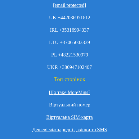
[email protected]
UK +442036951612
IRL +35316994337
LTU +37065003339
PL +48221530979
UKR +380947102407
Топ сторінок
Що таке MoreMins?
Віртуальний номер
Віртуальна SIM-карта
Дешеві міжнародні дзвінки та SMS