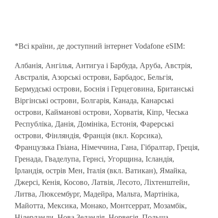
*Всі країни, де доступний інтернет Vodafone eSIM:
Албанія, Ангілья, Антигуа і Барбуда, Аруба, Австрія,
Австралія, Азорські острови, Барбадос, Бельгія,
Бермудські острови, Боснія і Герцеговина, Британські
Віргінські острови, Болгарія, Канада, Канарські
острови, Кайманові острови, Хорватія, Кіпр, Чеська
Республіка, Данія, Домініка, Естонія, Фарерські
острови, Фінляндія, Франція (вкл. Корсика),
Французька Гвіана, Німеччина, Гана, Гібралтар, Греція,
Гренада, Гваделупа, Гернсі, Угорщина, Ісландія,
Ірландія, острів Мен, Італія (вкл. Ватикан), Ямайка,
Джерсі, Кенія, Косово, Латвія, Лесото, Ліхтенштейн,
Литва, Люксембург, Мадейра, Мальта, Мартініка,
Майотта, Мексика, Монако, Монтсеррат, Мозамбік,
Нідерланди, Нова Зеландія, Норвегія, Польща,