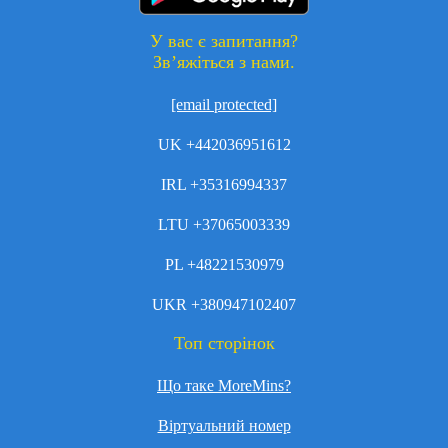
У вас є запитання?
Зв’яжіться з нами.
[email protected]
UK +442036951612
IRL +35316994337
LTU +37065003339
PL +48221530979
UKR +380947102407
Топ сторінок
Що таке MoreMins?
Віртуальний номер