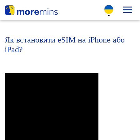
Як встановити eSIM на iPhone або
iPad?