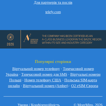
Для партнерів та послів
telefy.com
Популярні сторінки
Віртуальний номер телефону
·
Тимчасовий номер
Україна
·
Тимчасовий номер для SMS
·
Віртуальні номери
Польщі
·
Номер телефону США
·
Польська SIM-карта
онлайн
·
Віртуальний номер (Amber)
·
O2 eSIM Європа
Умови / Конфіденційність
© MoreMins, 2026