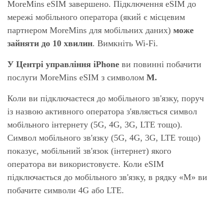
MoreMins eSIM завершено. Підключення eSIM до
мережі мобільного оператора (який є місцевим
партнером MoreMins для мобільних даних)
може
зайняти до 10 хвилин
. Вимкніть Wi-Fi.
У Центрі управління iPhone
ви повинні побачити
послуги MoreMins eSIM з символом
M.
Коли ви підключаєтеся до мобільного зв'язку, поруч
із назвою активного оператора з'являється символ
мобільного інтернету (5G, 4G, 3G, LTE тощо).
Символ мобільного зв'язку (5G, 4G, 3G, LTE тощо)
показує, мобільний зв'язок (інтернет) якого
оператора ви використовуєте. Коли eSIM
підключається до мобільного зв'язку, в рядку «M» ви
побачите символи 4G або LTE.