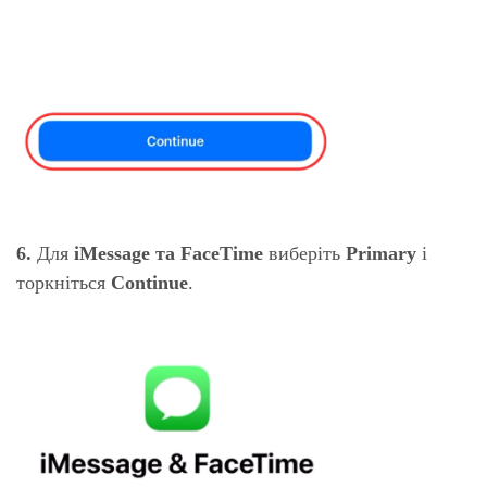
6.
Для
iMessage та FaceTime
виберіть
Primary
і
торкніться
Continue
.