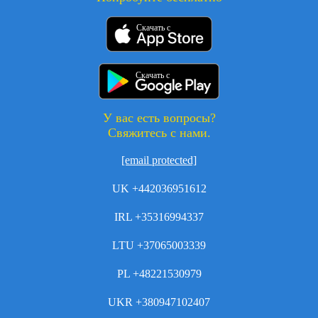
Скачать с
Скачать с
У вас есть вопросы?
Свяжитесь с нами.
[email protected]
UK +442036951612
IRL +35316994337
LTU +37065003339
PL +48221530979
UKR +380947102407