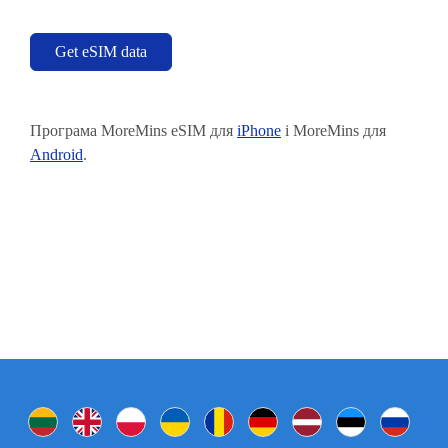
Get eSIM data
Програма MoreMins eSIM для
iPhone
і MoreMins для
Android
.