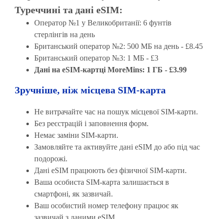
Туреччині та дані eSIM:
Оператор №1 у Великобританії: 6 фунтів
стерлінгів на день
Британський оператор №2: 500 МБ на день - £8.45
Британський оператор №3: 1 МБ - £3
Дані на eSIM-картці MoreMins: 1 ГБ - £3.99
Зручніше, ніж місцева SIM-карта
Не витрачайте час на пошук місцевої SIM-карти.
Без реєстрацій і заповнення форм.
Немає заміни SIM-карти.
Замовляйте та активуйте дані eSIM до або під час
подорожі.
Дані eSIM працюють без фізичної SIM-карти.
Ваша особиста SIM-карта залишається в
смартфоні, як зазвичай.
Ваш особистий номер телефону працює як
зазвичай з даними eSIM.