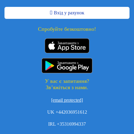
Вхід у рахунок
Спробуйте безкоштовно!
Завантажити з
Завантажити з
У вас є запитання?
Зв’яжіться з нами.
[email protected]
UK +442036951612
IRL +35316994337