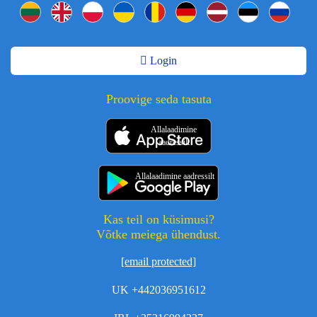
Login
Proovige seda tasuta
Allalaadimine
aadressilt
Allalaadimine aadressilt
Kas teil on küsimusi?
Võtke meiega ühendust.
[email protected]
UK +442036951612