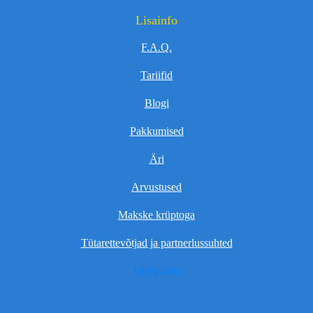
Lisainfo
F.A.Q.
Tariifid
Blogi
Pakkumised
Äri
Arvustused
Makske krüptoga
Tütarettevõtjad ja partnerlussuhted
telefy.com