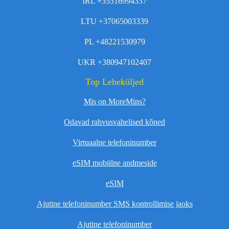
IRL +35316994337
LTU +37065003339
PL +48221530979
UKR +380947102407
Top Leheküljed
Mis on MoreMins?
Odavad rahvusvahelised kõned
Virtuaalne telefoninumber
eSIM mobiilne andmeside
eSIM
Ajutine telefoninumber SMS kontrollimise jaoks
Ajutine telefoninumber