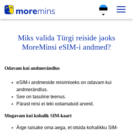
Miks valida Türgi reiside jaoks
MoreMinsi eSIM-i andmed?
Odavam kui andmerändlus
eSIM-i andmeside reisimiseks on odavam kui
andmerändlus.
See on tasuline teenus.
Pärast reisi ei teki ootamatuid arveid.
Mugavam kui kohalik SIM-kaart
Ärge raisake oma aega, et otsida kohalikku SIM-