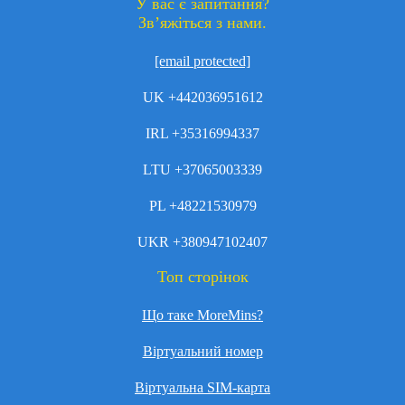
У вас є запитання?
Зв’яжіться з нами.
[email protected]
UK +442036951612
IRL +35316994337
LTU +37065003339
PL +48221530979
UKR +380947102407
Топ сторінок
Що таке MoreMins?
Віртуальний номер
Віртуальна SIM-карта