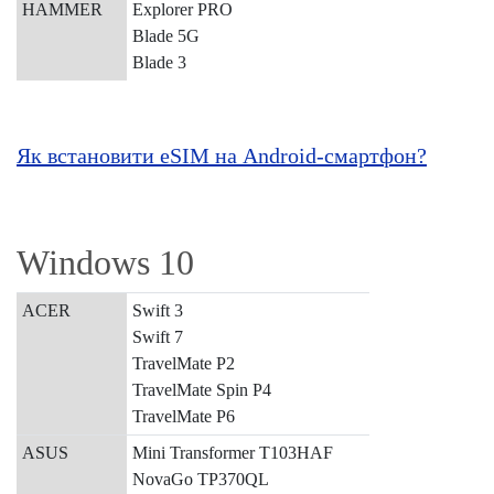
HAMMER
Explorer PRO
Blade 5G
Blade 3
Як встановити eSIM на Android-смартфон?
Windows 10
ACER
Swift 3
Swift 7
TravelMate P2
TravelMate Spin P4
TravelMate P6
ASUS
Mini Transformer T103HAF
NovaGo TP370QL