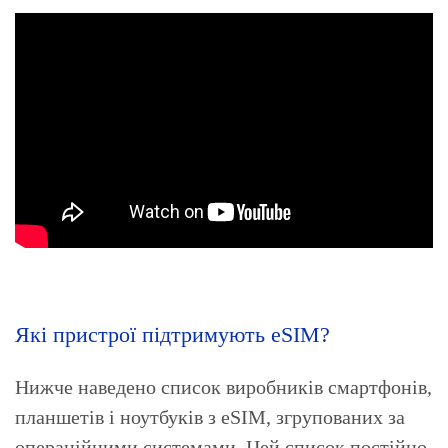
Які пристрої підтримують eSIM?
Нижче наведено список виробників смартфонів,
планшетів і ноутбуків з eSIM, згрупованих за
операційними системами. Цей список постійно