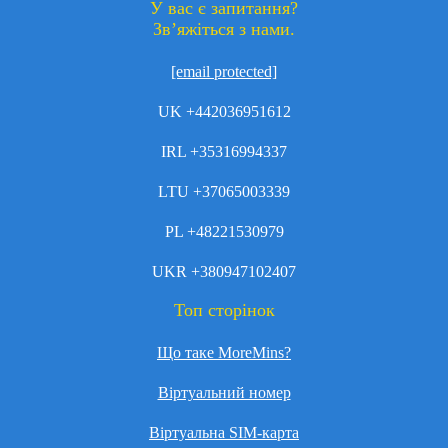
У вас є запитання?
Зв’яжіться з нами.
[email protected]
UK +442036951612
IRL +35316994337
LTU +37065003339
PL +48221530979
UKR +380947102407
Топ сторінок
Що таке MoreMins?
Віртуальний номер
Віртуальна SIM-карта