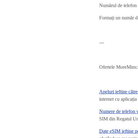
Numărul de telefo
Formați un număr de
---
Ofertele MoreMins:
Apeluri ieftine cătr
internet cu aplicaț
Numere de telefon v
SIM din Regatul Unit
Date eSIM ieftine pe