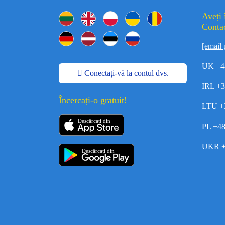
Aveți 
Contac
[email 
UK +4
Conectați-vă la contul dvs.
IRL +
Încercați-o gratuit!
LTU +
Descărcați din
PL +4
UKR +
Descărcați din