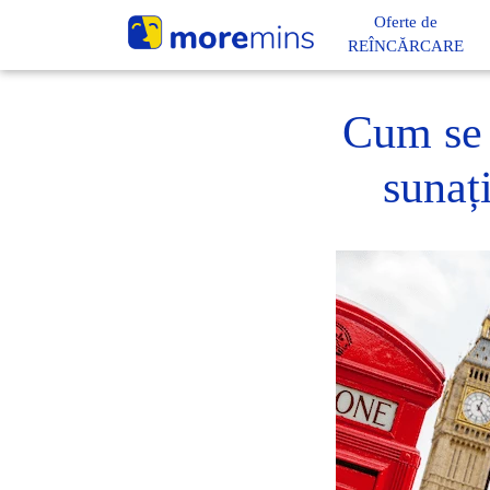
Oferte de
REÎNCĂRCARE
Cum se 
sunaț