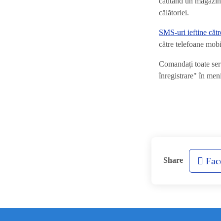
căutând un magazin 
călătoriei.
SMS-uri ieftine căt
către telefoane mobil
Comandați toate serv
înregistrare" în men
Fac
Share