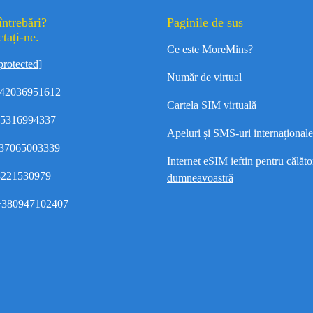
întrebări?
Paginile de sus
tați-ne.
Ce este MoreMins?
protected]
Număr de virtual
42036951612
Cartela SIM virtuală
35316994337
Apeluri și SMS-uri internaționale 
37065003339
Internet eSIM ieftin pentru călător
8221530979
dumneavoastră
380947102407