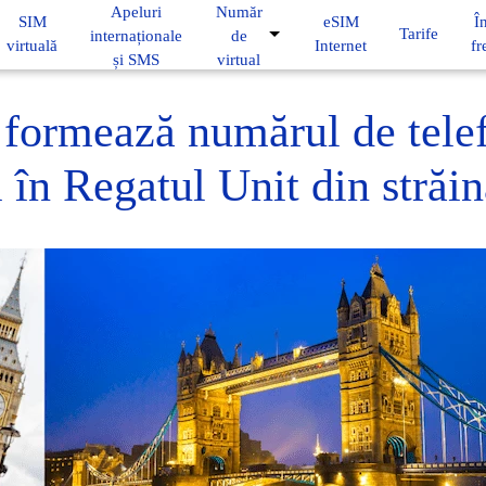
Apeluri
Număr
SIM
eSIM
Î
Tarife
internaționale
de
virtuală
Internet
fr
și SMS
virtual
formează numărul de tele
i în Regatul Unit din străin