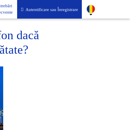
ntrebări
Autentificare sau Înregistrare
ecvente
fon dacă
ătate?