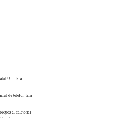
atul Unit fără
ărul de telefon fără
prețios al călătoriei