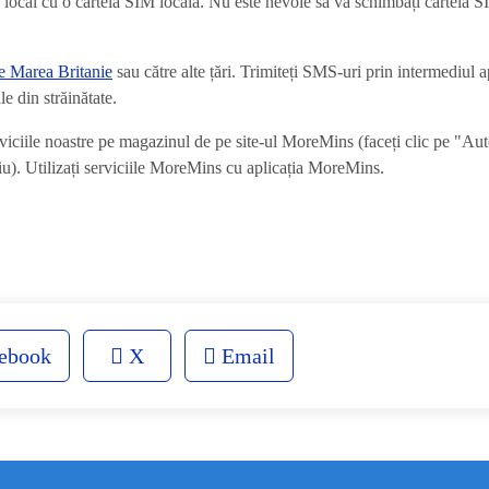
local cu o cartelă SIM locală. Nu este nevoie să vă schimbați cartela S
re Marea Britanie
sau către alte țări. Trimiteți SMS-uri prin intermediul 
e din străinătate.
iciile noastre pe magazinul de pe site-ul MoreMins (faceți clic pe "Aut
iu). Utilizați serviciile MoreMins cu aplicația MoreMins.
ebook
X
Email