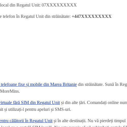
n local din Regatul Unit: 07XXXXXXXXX
 telefon în Regatul Unit din străinătate:
+447XXXXXXXXX
e telefoane fixe și mobile din Marea Britanie
din străinătate. Sună în Reg
ia MoreMins.
irtuale fără SIM din Regatul Unit
și din alte țări. Comandați online num
 și utilizați-l pentru apeluri și SMS-uri.
ntru călătorii în Regatul Unit
și în alte destinații. Nu vă pierdeți timpul 