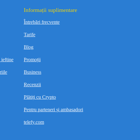
Informații suplimentare
Întrebări frecvente
Tarife
Blog
ieftine
Promoții
iile
Business
Recenzii
Plătiți cu Crypto
Pentru parteneri și ambasadori
telefy.com