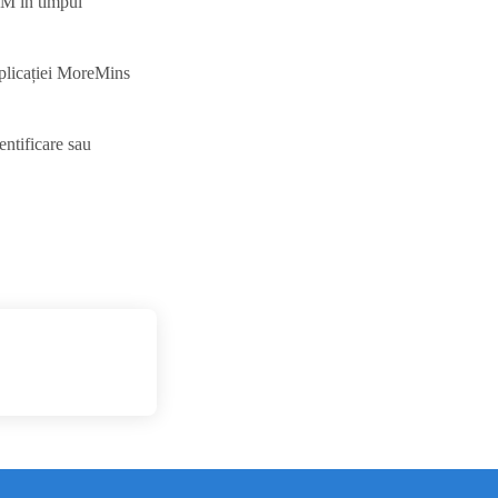
IM în timpul
aplicației MoreMins
entificare sau