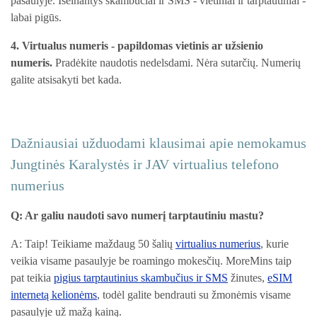
pasaulyje. Išeinantys skambučiai ir SMS - vietiniai ir tarptautiniai -
labai pigūs.
4. Virtualus numeris - papildomas vietinis ar užsienio
numeris.
Pradėkite naudotis nedelsdami. Nėra sutarčių. Numerių
galite atsisakyti bet kada.
Dažniausiai užduodami klausimai apie nemokamus
Jungtinės Karalystės ir JAV virtualius telefono
numerius
Q: Ar galiu naudoti savo numerį tarptautiniu mastu?
A: Taip! Teikiame maždaug 50 šalių
virtualius numerius
, kurie
veikia visame pasaulyje be roamingo mokesčių. MoreMins taip
pat teikia
pigius tarptautinius skambučius ir SMS
žinutes,
eSIM
internetą kelionėms
, todėl galite bendrauti su žmonėmis visame
pasaulyje už mažą kainą.