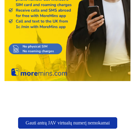
Gauti antrą JAV virtualų numerį nemokamai