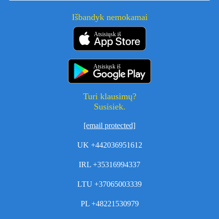
Išbandyk nemokamai
Atsisiųsk iš
Atsisiųsk iš
Turi klausimų?
Susisiek.
[email protected]
UK +442036951612
IRL +35316994337
LTU +37065003339
PL +48221530979