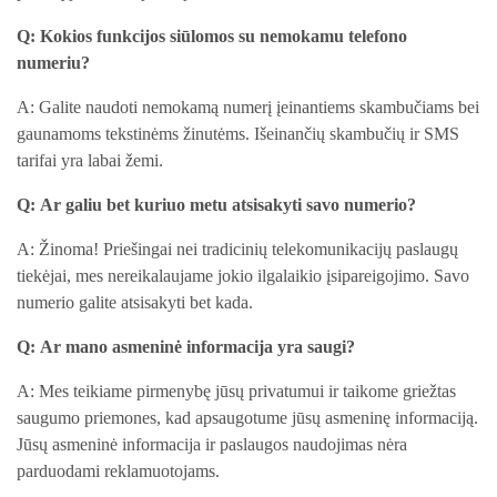
Q: Kokios funkcijos siūlomos su nemokamu telefono
numeriu?
A: Galite naudoti nemokamą numerį įeinantiems skambučiams bei
gaunamoms tekstinėms žinutėms. Išeinančių skambučių ir SMS
tarifai yra labai žemi.
Q: Ar galiu bet kuriuo metu atsisakyti savo numerio?
A: Žinoma! Priešingai nei tradicinių telekomunikacijų paslaugų
tiekėjai, mes nereikalaujame jokio ilgalaikio įsipareigojimo. Savo
numerio galite atsisakyti bet kada.
Q: Ar mano asmeninė informacija yra saugi?
A: Mes teikiame pirmenybę jūsų privatumui ir taikome griežtas
saugumo priemones, kad apsaugotume jūsų asmeninę informaciją.
Jūsų asmeninė informacija ir paslaugos naudojimas nėra
parduodami reklamuotojams.