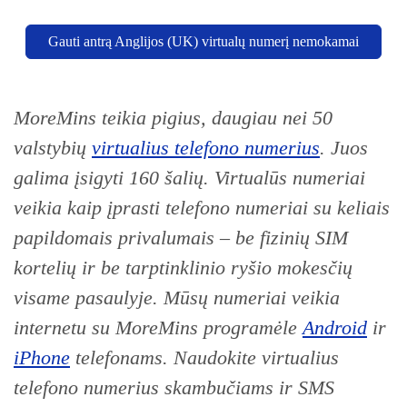
Gauti antrą Anglijos (UK) virtualų numerį nemokamai
MoreMins teikia pigius, daugiau nei 50
valstybių
virtualius telefono numerius
. Juos
galima įsigyti 160 šalių. Virtualūs n
umeriai
veikia kaip įprasti telefono numeriai su keliais
papildomais privalumais – be fizinių SIM
kortelių ir be tarptinklinio ryšio mokesčių
visame pasaulyje. Mūsų numeriai veikia
internetu su MoreMins programėle
Android
ir
iPhone
telefonams. Naudokite virtualius
telefono numerius skambučiams ir SMS