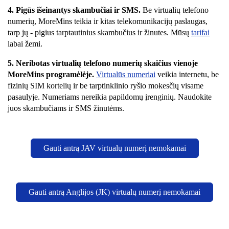
4. Pigūs išeinantys skambučiai ir SMS.
Be virtualių telefono
numerių, MoreMins teikia ir kitas telekomunikacijų paslaugas,
tarp jų - pigius tarptautinius skambučius ir žinutes. Mūsų
tarifai
labai žemi.
5.
Neribotas virtualių telefono numerių skaičius vienoje
MoreMins programėlėje.
Virtualūs numeriai
veikia internetu, be
fizinių SIM kortelių ir be tarptinklinio ryšio mokesčių visame
pasaulyje. Numeriams nereikia papildomų įrenginių. Naudokite
juos skambučiams ir SMS žinutėms.
Gauti antrą JAV virtualų numerį nemokamai
Gauti antrą Anglijos (JK) virtualų numerį nemokamai