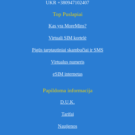
UKR +380947102407
Top Puslapiai
Kas yra MoreMins?
Virtuali SIM kortelė
Pigūs tarptautiniai skambučiai ir SMS
Virtualus numeris
eSIM internetas
Papildoma informacija
D.U.K.
Tarifai
Naujienos