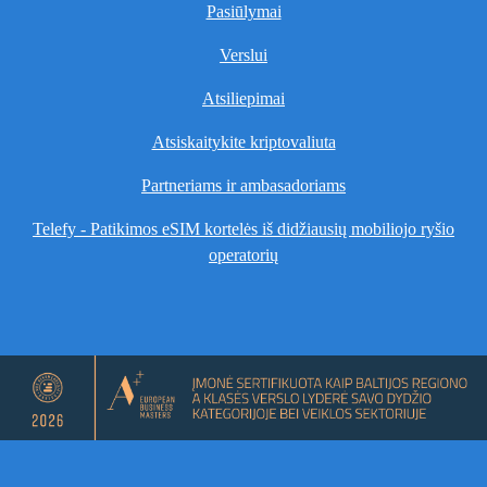
Pasiūlymai
Verslui
Atsiliepimai
Atsiskaitykite kriptovaliuta
Partneriams ir ambasadoriams
Telefy - Patikimos eSIM kortelės iš didžiausių mobiliojo ryšio
operatorių