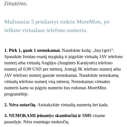
žinutėms.
Mažiausiai 5 priežastys rinktis MoreMins, jei
ieškote virtualaus telefono numerio.
1. Pirk 1, gauk 1 nemokamai.
Naudokite kodą: „buy1get1“.
Spauskite žemiau esantį mygtuką ir įsigykite virtualų JAV telefono
numerį arba virtualų Anglijos (Jungtinės Karalystės) telefono
numerį už 0,99 USD per mėnesį. Antrąjį JK telefono numerį arba
JAV telefono numerį gausite nemokamai. Naudokite nemokamą
virtualų telefono numerį visą mėnesį. Nemokamas virtualus
numeris kartu su įsigytu numeriu bus rodomas MoreMins
programėlėje.
2.
Nėra sutarčių.
Atsisakykite virtualių numerių bet kada.
3.
NEMOKAMI įeinantys skambučiai ir SMS
visame
pasaulyje. Nėra roamingo mokesčių.