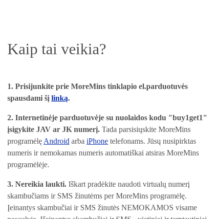
Kaip tai veikia?
1. Prisijunkite prie MoreMins tinklapio el.parduotuvės
spausdami šį
linką
.
2. Internetinėje parduotuvėje su nuolaidos kodu "buy1get1"
įsigykite JAV ar JK numerį
.
Tada parsisiųskite MoreMins
programėlę
Android
arba
iPhone
telefonams
. Jūsų nusipirktas
numeris ir nemokamas numeris automatiškai atsiras MoreMins
programėlėje.
3. Nereikia laukti.
Iškart pradėkite naudoti virtualų numerį
skambučiams ir SMS žinutėms per MoreMins programėlę.
Įeinantys skambučiai ir SMS žinutės NEMOKAMOS visame