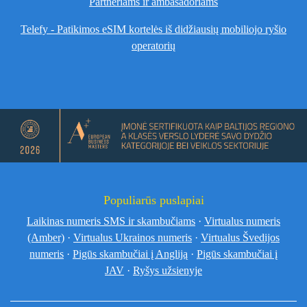
Partneriams ir ambasadoriams
Telefy - Patikimos eSIM kortelės iš didžiausių mobiliojo ryšio
operatorių
Populiarūs puslapiai
Laikinas numeris SMS ir skambučiams
·
Virtualus numeris
(Amber)
·
Virtualus Ukrainos numeris
·
Virtualus Švedijos
numeris
·
Pigūs skambučiai į Angliją
·
Pigūs skambučiai į
JAV
·
Ryšys užsienyje