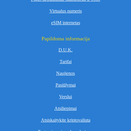
Virtualus numeris
eSIM internetas
Papildoma informacija
D.U.K.
Tarifai
Naujienos
Pasiūlymai
Verslui
Atsiliepimai
Atsiskaitykite kriptovaliuta