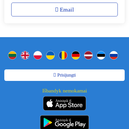
Email
Prisijungti
Išbandyk nemokamai
Atsisiųsk iš
Atsisiųsk iš