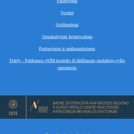
Pasiūlymai
Verslui
Atsiliepimai
Atsiskaitykite kriptovaliuta
Partneriams ir ambasadoriams
Telefy - Patikimos eSIM kortelės iš didžiausių mobiliojo ryšio
operatorių