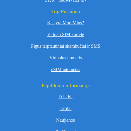
UKR +380947102407
Top Puslapiai
Kas yra MoreMins?
Virtuali SIM kortelė
Pigūs tarptautiniai skambučiai ir SMS
Virtualus numeris
eSIM internetas
Papildoma informacija
D.U.K.
Tarifai
Naujienos