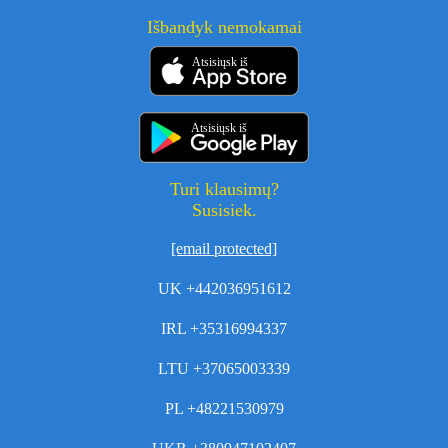
Išbandyk nemokamai
Atsisiųsk iš
Atsisiųsk iš
Turi klausimų?
Susisiek.
[email protected]
UK +442036951612
IRL +35316994337
LTU +37065003339
PL +48221530979