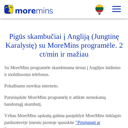
Pigūs skambučiai į Angliją (Jungtinę
Karalystę) su MoreMins programėle. 2
ct/min ir mažiau
Su MoreMins programėle skambinama tiesiai į Anglijos laidinius
ir mobiliuosius telefonus.
Pokalbiams nereikia interneto.
Parsisiųskite MoreMins programėlę ir atlikite nemokamą
bandomąjį skambutį.
Vėliau MoreMins sąskaitą galima pasipildyti MoreMins tinklapio
parduotuvėje (meniu juostoje spauskite
"Prisijungti ar