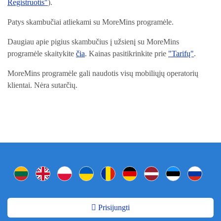
Registruotis"
).
Patys skambučiai atliekami su MoreMins programėle.
Daugiau apie pigius skambučius į užsienį su MoreMins
programėle skaitykite
čia
. Kainas pasitikrinkite prie
"Tarifų"
.
MoreMins programėle gali naudotis visų mobiliųjų operatorių
klientai. Nėra sutarčių.
Prisijungti