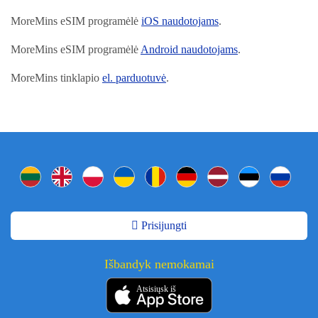
MoreMins eSIM programėlė
iOS naudotojams
.
MoreMins eSIM programėlė
Android naudotojams
.
MoreMins tinklapio
el. parduotuvė
.
Prisijungti
Išbandyk nemokamai
Atsisiųsk iš