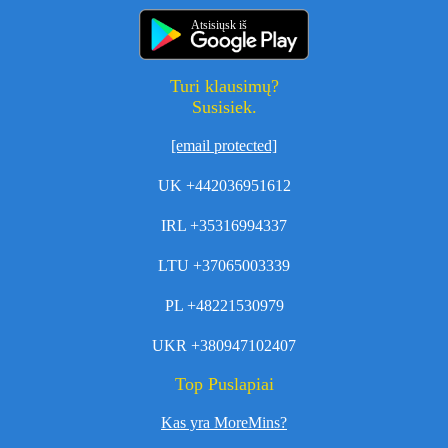
Atsisiųsk iš
Turi klausimų?
Susisiek.
[email protected]
UK +442036951612
IRL +35316994337
LTU +37065003339
PL +48221530979
UKR +380947102407
Top Puslapiai
Kas yra MoreMins?