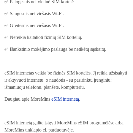
✅ Patogesnis nei vietinė SIM kortelė.
✅ Saugesnis nei viešasis Wi-Fi.
✅ Greitesnis nei viešasis Wi-Fi.
✅ Nereikia kaitalioti fizinių SIM kortelių.
✅ Išankstinio mokėjimo paslauga be netikėtų sąskaitų.
eSIM internetas veikia be fizinės SIM kortelės. Jį reikia užsisakyti
ir aktyvuoti internetu, o naudotis - su pasirinktu įrenginiu:
išmaniuoju telefonu, planšete, kompiuteriu.
Daugiau apie MoreMins
eSIM internetą
.
eSIM internetą galite įsigyti MoreMins eSIM programėlėse arba
MoreMins tinklapio el. parduotuvėje.