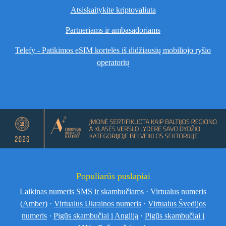
Atsiskaitykite kriptovaliuta
Partneriams ir ambasadoriams
Telefy - Patikimos eSIM kortelės iš didžiausių mobiliojo ryšio
operatorių
Populiarūs puslapiai
Laikinas numeris SMS ir skambučiams
·
Virtualus numeris
(Amber)
·
Virtualus Ukrainos numeris
·
Virtualus Švedijos
numeris
·
Pigūs skambučiai į Angliją
·
Pigūs skambučiai į