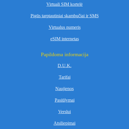
Virtuali SIM kortelė
Pigūs tarptautiniai skambučiai ir SMS
Virtualus numeris
eSIM internetas
Papildoma informacija
D.U.K.
Tarifai
Naujienos
Pasiūlymai
Verslui
Atsiliepimai