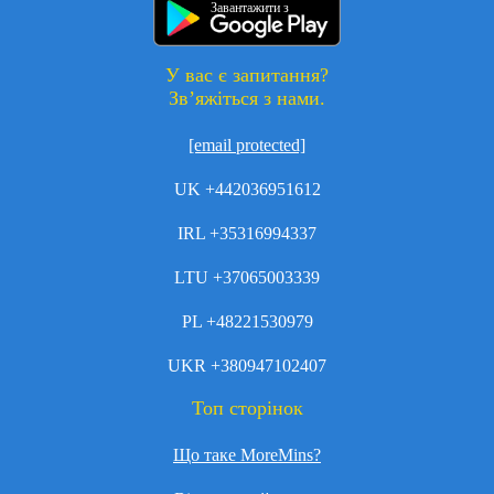
Завантажити з
У вас є запитання?
Зв’яжіться з нами.
[email protected]
UK +442036951612
IRL +35316994337
LTU +37065003339
PL +48221530979
UKR +380947102407
Топ сторінок
Що таке MoreMins?