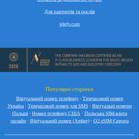
Для партнерів та послів
telefy.com
Популярні сторінки
Віртуальний номер телефону
·
Тимчасовий номер
Україна
·
Тимчасовий номер для SMS
·
Віртуальні номери
Польщі
·
Номер телефону США
·
Польська SIM-карта
онлайн
·
Віртуальний номер (Amber)
·
O2 eSIM Європа