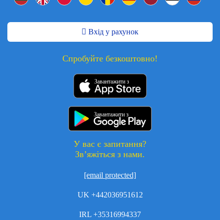
Вхід у рахунок
Спробуйте безкоштовно!
Завантажити з
Завантажити з
У вас є запитання?
Зв’яжіться з нами.
[email protected]
UK +442036951612
IRL +35316994337