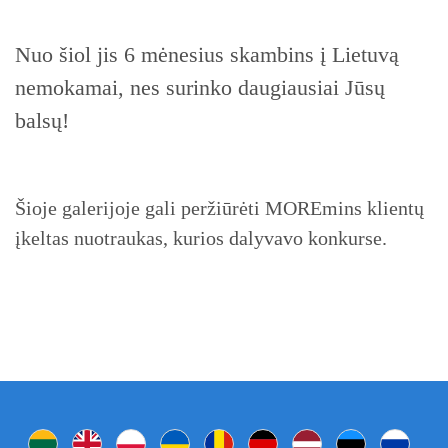
Nuo šiol jis 6 mėnesius skambins į Lietuvą
nemokamai, nes surinko daugiausiai Jūsų
balsų!
Šioje galerijoje gali peržiūrėti MOREmins klientų
įkeltas nuotraukas, kurios dalyvavo konkurse.