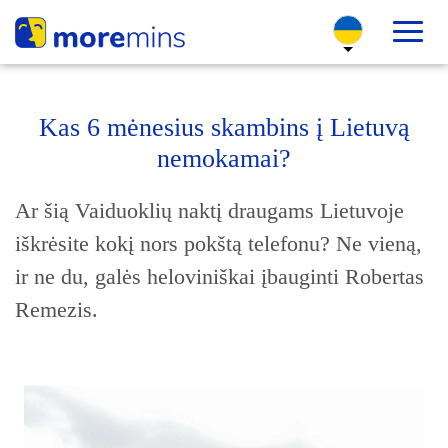
Kas 6 mėnesius skambins į Lietuvą
nemokamai?
Ar šią Vaiduoklių naktį draugams Lietuvoje
iškrėsite kokį nors pokštą telefonu? Ne vieną,
ir ne du, galės heloviniškai įbauginti Robertas
Remezis.