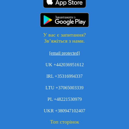
Завантажити з
У вас є запитання?
Зв’яжіться з нами.
[email protected]
UK +442036951612
IRL +35316994337
LTU +37065003339
PL +48221530979
UKR +380947102407
Топ сторінок