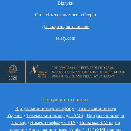
Відгуки
Оплатіть за допомогою Crypto
Для партнерів та послів
telefy.com
Популярні сторінки
Віртуальний номер телефону
·
Тимчасовий номер
Україна
·
Тимчасовий номер для SMS
·
Віртуальні номери
Польщі
·
Номер телефону США
·
Польська SIM-карта
онлайн
·
Віртуальний номер (Amber)
·
O2 eSIM Європа