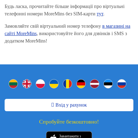
Будь ласка, прочитайте більше інформації про віртуальні
телефонні номери MoreMins без SIM-карти
тут
.
Замовляйте свій віртуальний номер телефону
в магазині на
сайті MoreMins
, використовуйте його для дзвінків і SMS з
додатком MoreMins!
Вхід у рахунок
Спробуйте безкоштовно!
Завантажити з