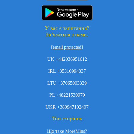
Завантажити з
У вас є запитання?
Зв’яжіться з нами.
[email protected]
UK +442036951612
IRL +35316994337
LTU +37065003339
PL +48221530979
UKR +380947102407
Топ сторінок
Що таке MoreMins?