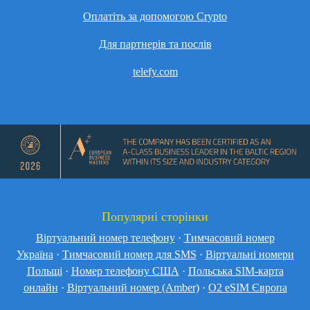
Оплатіть за допомогою Crypto
Для партнерів та послів
telefy.com
Популярні сторінки
Віртуальний номер телефону
·
Тимчасовий номер
Україна
·
Тимчасовий номер для SMS
·
Віртуальні номери
Польщі
·
Номер телефону США
·
Польська SIM-карта
онлайн
·
Віртуальний номер (Amber)
·
O2 eSIM Європа