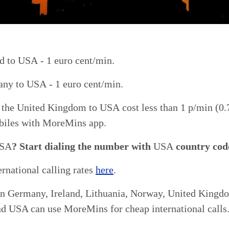
nd to
USA
- 1 euro cent/min.
any to
USA
- 1 euro cent/min.
m the United Kingdom to
USA
cost less than 1 p/min (0.
biles with
MoreMins
app.
SA
? Start dialing the number with
USA
country cod
ernational calling rates
here
.
in Germany, Ireland, Lithuania, Norway, United Kingdo
nd USA can use
MoreMins
for cheap international calls