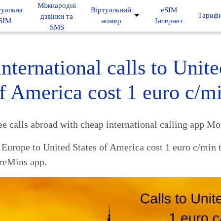
Mіжнародні
туальна
Віртуальний
eSIM
Тариф
дзвінки та
SIM
номер
Інтернет
SMS
nternational calls to Unite
f America cost 1 euro c/m
ee calls abroad with cheap international calling app M
Europe to United States of America cost 1 euro c/min t
reMins app.