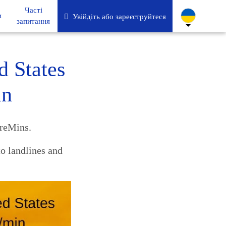
Часті
и
Увійдіть або зареєструйтеся
запитання
d States
in
oreMins.
o landlines and