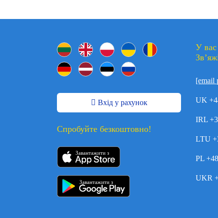
У вас
Зв’яж
[email 
UK +4
Вхід у рахунок
IRL +
Спробуйте безкоштовно!
LTU +
Завантажити з
PL +4
UKR +
Завантажити з