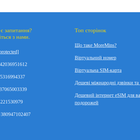
 є запитання?
Топ сторінок
іться з нами.
Що таке MoreMins?
protected]
Віртуальний номер
42036951612
Віртуальна SIM-карта
35316994337
Дешеві міжнародні дзвінки т
37065003339
Дешевий інтернет eSIM для в
8221530979
подорожей
380947102407