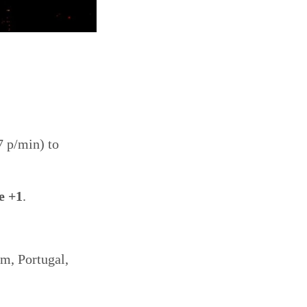
7 p/min) to
e +1
.
m, Portugal,
.