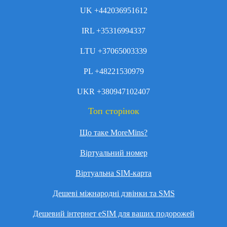
UK +442036951612
IRL +35316994337
LTU +37065003339
PL +48221530979
UKR +380947102407
Топ сторінок
Що таке MoreMins?
Віртуальний номер
Віртуальна SIM-карта
Дешеві міжнародні дзвінки та SMS
Дешевий інтернет eSIM для ваших подорожей