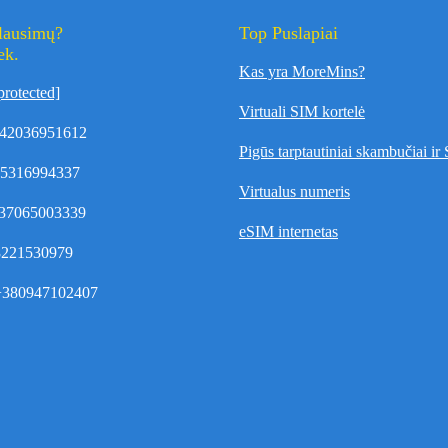
klausimų?
Top Puslapiai
ek.
Kas yra MoreMins?
protected]
Virtuali SIM kortelė
42036951612
Pigūs tarptautiniai skambučiai i
35316994337
Virtualus numeris
37065003339
eSIM internetas
8221530979
380947102407