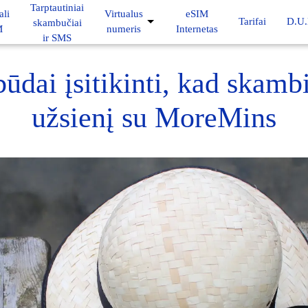
Tarptautiniai
ali
Virtualus
eSIM
Tarifai
D.U.
skambučiai
M
numeris
Internetas
ir SMS
būdai įsitikinti, kad skambi
užsienį su MoreMins