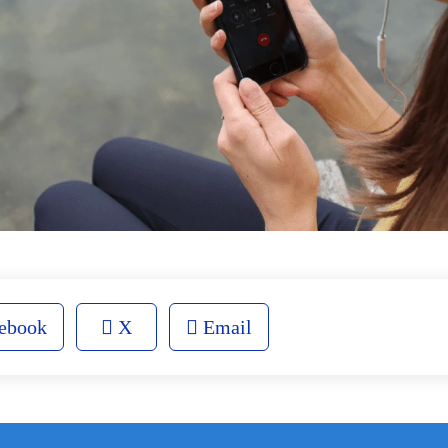
ebook
X
Email