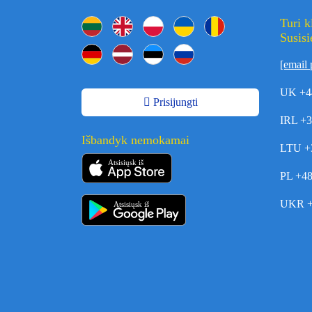
Turi 
Susisi
[email 
UK +4
Prisijungti
IRL +
Išbandyk nemokamai
LTU +
Atsisiųsk iš
PL +4
UKR +
Atsisiųsk iš