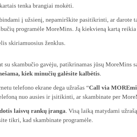
kartais tenka brangiai mokėti.
indami į užsienį, nepamirškite pasitikrinti, ar darote t
mbučių programėle MoreMins. Ją kiekvieną kartą reikia 
lis skiriamuosius ženklus.
t su skambučio gavėju, patikrinamas jūsų MoreMins sąs
ešama, kiek minučių galėsite kalbėtis
.
metu telefono ekrane dega užrašas “
Call via MOREmi
 telefoną nuo ausies ir įsitikinti, ar skambinate per Mo
dotis laisvų rankų įranga
. Visą laiką matydami užrašą
e tikri, kad skambinate programėle.