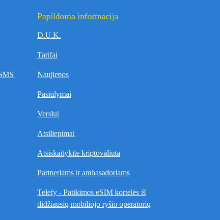
Papildoma informacija
D.U.K.
Tarifai
r SMS
Naujienos
Pasiūlymai
Verslui
Atsiliepimai
Atsiskaitykite kriptovaliuta
Partneriams ir ambasadoriams
Telefy - Patikimos eSIM kortelės iš
didžiausių mobiliojo ryšio operatorių