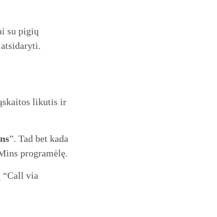
ai su pigių
atsidaryti.
kaitos likutis ir
ns
”. Tad bet kada
reMins programėlę.
 “Call via