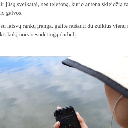
ir jūsų sveikatai, nes telefoną, kurio antena skleidžia r
nuo galvos.
su laisvų rankų įranga, galite nušauti du zuikius vienu 
ikti kokį nors nesudėtingą darbelį.