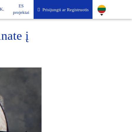
ES
K.
Prisijungti ar Registruotis
projektai
nate į