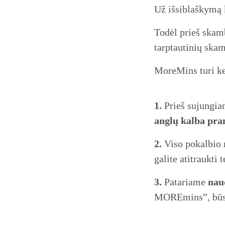
Už išsiblaškymą 
Todėl prieš skamb
tarptautinių ska
MoreMins turi ke
1.
Prieš sujungian
anglų kalba pran
2.
Viso pokalbio 
galite atitraukti
3.
Patariame
nau
MOREmins”, būsit