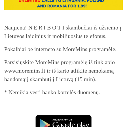
Naujiena! N E R I B O T I skambučiai iš užsienio į
Lietuvos laidinius ir mobiliuosius telefonus.
Pokalbiai be interneto su MoreMins programėle.
Parsisiųskite MoreMins programėlę iš tinklapio
www.moremins.lt ir iš karto atlikite nemokamą
bandomąjį skambutį į Lietuvą (15 min).
* Nereikia vesti banko kortelės duomenų.