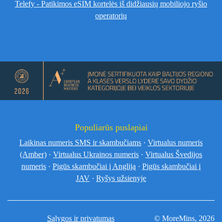
Telefy - Patikimos eSIM kortelės iš didžiausių mobiliojo ryšio
operatorių
Populiarūs puslapiai
Laikinas numeris SMS ir skambučiams
·
Virtualus numeris
(Amber)
·
Virtualus Ukrainos numeris
·
Virtualus Švedijos
numeris
·
Pigūs skambučiai į Angliją
·
Pigūs skambučiai į
JAV
·
Ryšys užsienyje
Sąlygos ir privatumas
© MoreMins, 2026