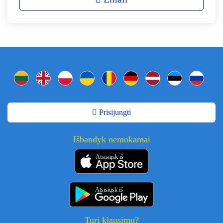
Prisijungti
Išbandyk nemokamai
Atsisiųsk iš
Atsisiųsk iš
Turi klausimų?