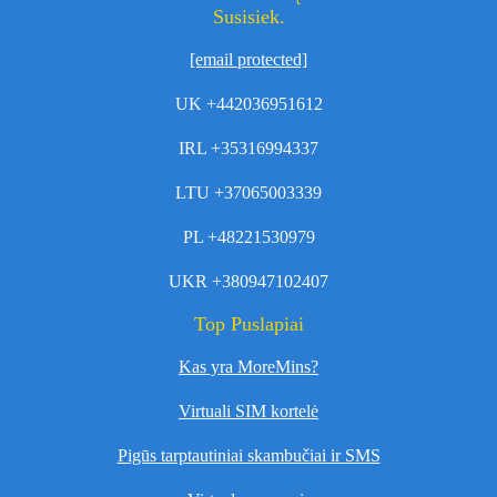
Susisiek.
[email protected]
UK +442036951612
IRL +35316994337
LTU +37065003339
PL +48221530979
UKR +380947102407
Top Puslapiai
Kas yra MoreMins?
Virtuali SIM kortelė
Pigūs tarptautiniai skambučiai ir SMS