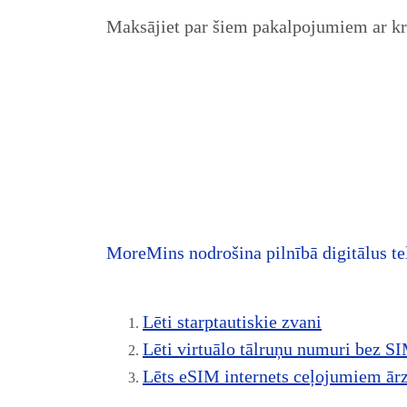
Maksājiet par šiem pakalpojumiem ar kr
MoreMins nodrošina pilnībā digitālus t
Lēti starptautiskie zvani
Lēti virtuālo tālruņu numuri bez SI
Lēts eSIM internets ceļojumiem ār