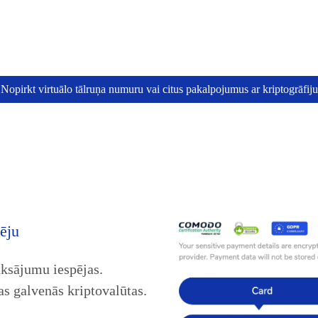
Nopirkt virtuālo tālruņa numuru vai citus pakalpojumus ar kriptogrāfiju
ēju
aksājumu iespējas.
s galvenās kriptovalūtas.