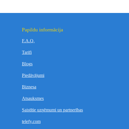
Papildu informācija
F.A.Q.
Tarifi
Blogs
Piedāvājumi
Biznesa
Atsauksmes
Saistītie uzņēmumi un partnerības
telefy.com