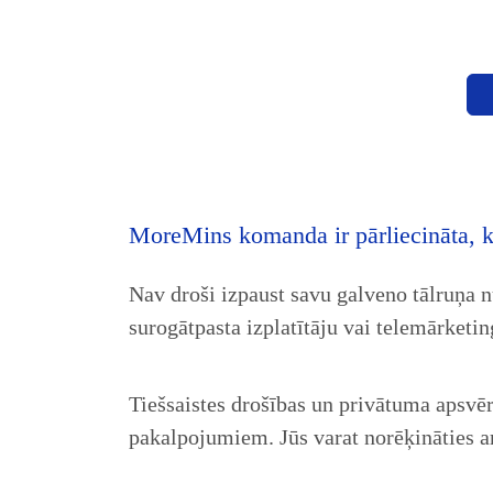
MoreMins komanda ir pārliecināta, ka
Nav droši izpaust savu galveno tālruņa n
surogātpasta izplatītāju vai telemārket
Tiešsaistes drošības un privātuma aps
pakalpojumiem. Jūs varat norēķināties ar