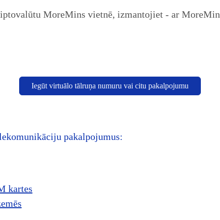
iptovalūtu MoreMins vietnē, izmantojiet - ar MoreMins
Iegūt virtuālo tālruņa numuru vai citu pakalpojumu
elekomunikāciju pakalpojumus:
M kartes
zemēs