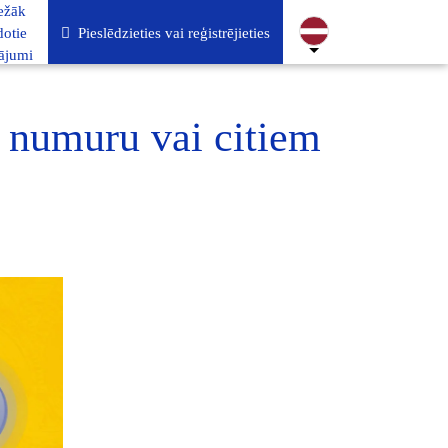
ežāk
dotie
Pieslēdzieties vai reģistrējieties
tājumi
a numuru vai citiem