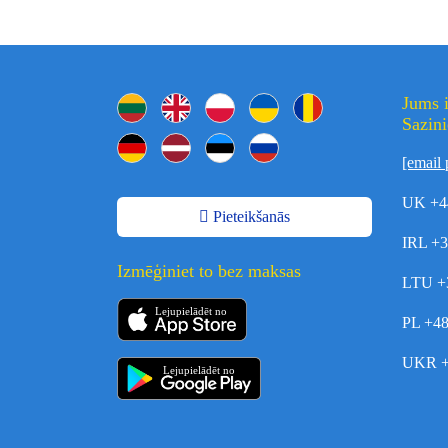
Jums i
Sazini
[email 
UK +4
Pieteikšanās
IRL +
Izmēģiniet to bez maksas
LTU +
Lejupielādēt no
PL +4
UKR +
Lejupielādēt no