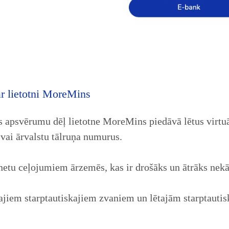
ar lietotni MoreMins
as apsvērumu dēļ lietotne MoreMins piedāvā lētus virtu
 vai ārvalstu tālruņa numurus.
etu ceļojumiem ārzemēs, kas ir drošāks un ātrāks nekā
ajiem starptautiskajiem zvaniem un lētajām starptaut