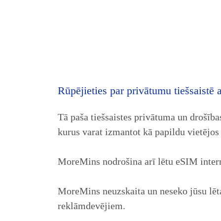
Rūpējieties par privātumu tiešsaistē 
Tā paša tiešsaistes privātuma un drošīb
kurus varat izmantot kā papildu vietējos
MoreMins nodrošina arī lētu eSIM intern
MoreMins neuzskaita un neseko jūsu lēt
reklāmdevējiem.