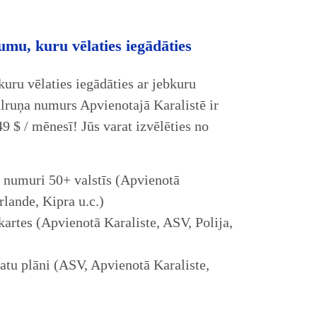
jumu, kuru vēlaties iegādāties
kuru vēlaties iegādāties ar jebkuru
tālruņa numurs Apvienotajā Karalistē ir
,49 $ / mēnesī! Jūs varat izvēlēties no
ņa numuri 50+ valstīs (Apvienotā
rlande, Kipra u.c.)
kartes (Apvienotā Karaliste, ASV, Polija,
atu plāni (ASV, Apvienotā Karaliste,