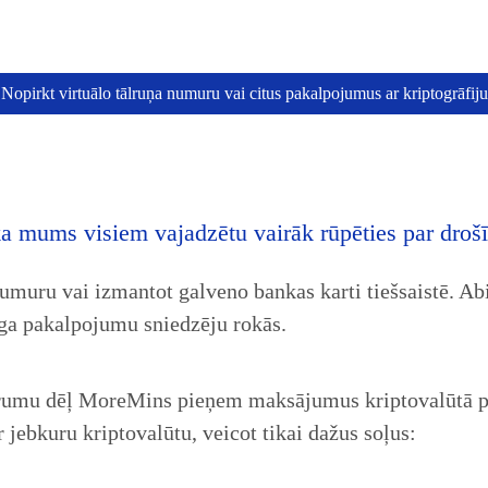
Nopirkt virtuālo tālruņa numuru vai citus pakalpojumus ar kriptogrāfiju
 mums visiem vajadzētu vairāk rūpēties par drošību
umuru vai izmantot galveno bankas karti tiešsaistē. Abi
inga pakalpojumu sniedzēju rokās.
vērumu dēļ MoreMins pieņem maksājumus kriptovalūtā p
 jebkuru kriptovalūtu, veicot tikai dažus soļus: