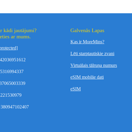
r kādi jautājumi?
Galvenās Lapas
eties ar mums.
Kas ir MoreMins?
protected]
Lēti starptautiskie zvani
42036951612
Virtuālais tālruņa numurs
35316994337
eSIM mobilie dati
37065003339
eSIM
8221530979
380947102407