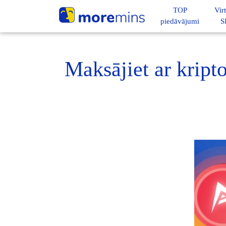
TOP
Vir
piedāvājumi
S
Maksājiet ar kript