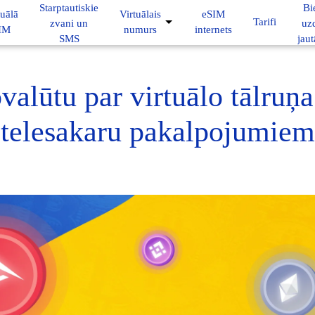
Starptautiskie
Bi
tuālā
Virtuālais
eSIM
Tarifi
zvani un
uz
IM
numurs
internets
SMS
jau
ovalūtu par virtuālo tālruņ
telesakaru pakalpojumiem